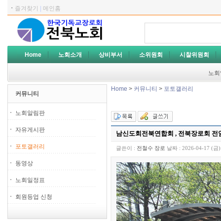
ㆍ
즐겨찾기
|
메인홈
Home
노회소개
상비부서
소위원회
시찰위원회
노회
Home
>
커뮤니티
>
포토갤러리
커뮤니티
노회알림판
자유게시판
남신도회전북연합회 , 전북장로회 전
포토갤러리
글쓴이 :
전철수 장로
날짜 :
2026-04-17 (금)
동영상
노회일정표
회원등업 신청