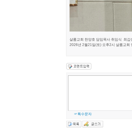
샬롬교회 한양호 담임목사 취임식 최갑성
2026년 2월21일(토) 오후2시 샬롬교회 
☞특수문자