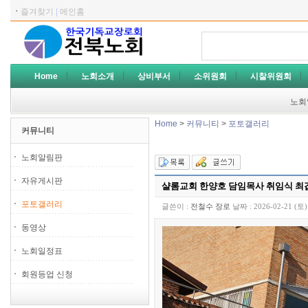
ㆍ
즐겨찾기
|
메인홈
Home
노회소개
상비부서
소위원회
시찰위원회
노회
Home
>
커뮤니티
>
포토갤러리
커뮤니티
노회알림판
자유게시판
샬롬교회 한양호 담임목사 취임식 최갑
포토갤러리
글쓴이 :
전철수 장로
날짜 :
2026-02-21 (토)
동영상
노회일정표
회원등업 신청