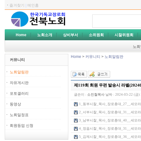
ㆍ
즐겨찾기
|
메인홈
Home
노회소개
상비부서
소위원회
시찰위원회
노회
Home
>
커뮤니티
>
노회알림판
커뮤니티
노회알림판
자유게시판
제119회 회원 우편 발송시 라벨(20240
포토갤러리
글쓴이 :
소진철목사
날짜 :
2024-03-22 (금) 
동영상
1_동부시찰_목사_장로총대_27__세모라벨
2_서부시찰_목사_장로총대_31__세모라벨
노회일정표
3_남부시찰_목사_장로총대_40__세모라벨
회원등업 신청
4_정읍시찰_목사_장로총대_31__세모라벨
5_김제시찰_목사_장로총대_36__세모라벨