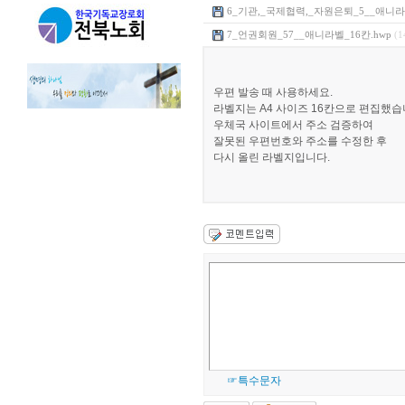
6_기관,_국제협력,_자원은퇴_5__애니라벨
7_언권회원_57__애니라벨_16칸.hwp
(1
우편 발송 때 사용하세요.
라벨지는 A4 사이즈 16칸으로 편집했습
우체국 사이트에서 주소 검증하여
잘못된 우편번호와 주소를 수정한 후
다시 올린 라벨지입니다.
☞특수문자